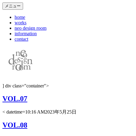
メニュー
home
works
neo design room
information
contact
] div class="container">
VOL.07
< datetime=10:16 AM2023年5月25日
VOL.08